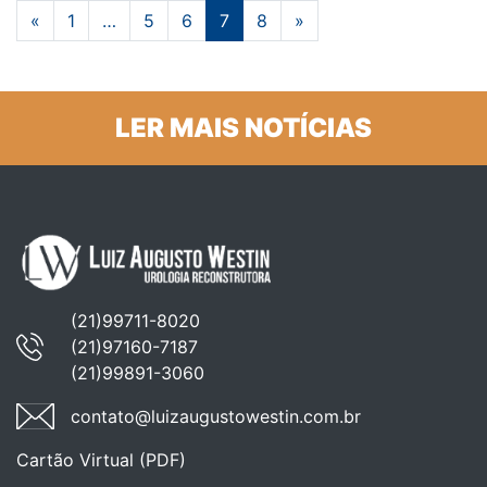
Navegação entre posts
«
1
…
5
6
7
8
»
LER MAIS NOTÍCIAS
(21)99711-8020
(21)97160-7187
(21)99891-3060
contato@luizaugustowestin.com.br
Cartão Virtual (PDF)