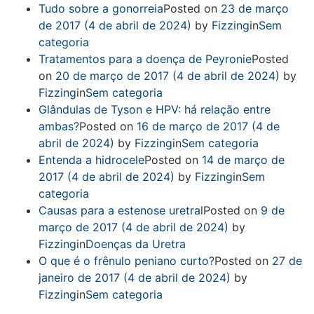
Tudo sobre a gonorreia
Posted on
23 de março
de 2017
(4 de abril de 2024)
by
Fizzing
in
Sem
categoria
Tratamentos para a doença de Peyronie
Posted
on
20 de março de 2017
(4 de abril de 2024)
by
Fizzing
in
Sem categoria
Glândulas de Tyson e HPV: há relação entre
ambas?
Posted on
16 de março de 2017
(4 de
abril de 2024)
by
Fizzing
in
Sem categoria
Entenda a hidrocele
Posted on
14 de março de
2017
(4 de abril de 2024)
by
Fizzing
in
Sem
categoria
Causas para a estenose uretral
Posted on
9 de
março de 2017
(4 de abril de 2024)
by
Fizzing
in
Doenças da Uretra
O que é o frênulo peniano curto?
Posted on
27 de
janeiro de 2017
(4 de abril de 2024)
by
Fizzing
in
Sem categoria