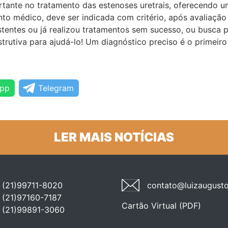
tante no tratamento das estenoses uretrais, oferecendo um
 médico, deve ser indicada com critério, após avaliação c
istentes ou já realizou tratamentos sem sucesso, ou busca
trutiva para ajudá-lo! Um diagnóstico preciso é o primeir
pp
Telegram
LER MAIS NOTÍCIAS
(21)99711-8020
contato@luizaugusto
(21)97160-7187
Cartão Virtual (PDF)
(21)99891-3060