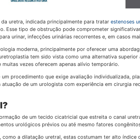
a da uretra, indicada principalmente para tratar
estenoses ur
po. Esse tipo de obstrução pode comprometer significativ
ara urinar, infecções urinárias recorrentes e, em casos mai
ologia moderna, principalmente por oferecer uma abordage
retroplastia tem sido vista como uma alternativa superior
e muitas vezes oferecem apenas alívio temporário.
é um procedimento que exige avaliação individualizada, pl
 atuação de um urologista com experiência em cirurgia re
l?
ormação de um tecido cicatricial que estreita o canal uretr
entos urológicos prévios ou até mesmo fatores congênitos
como a dilatação uretral, estas costumam ter alto índice 