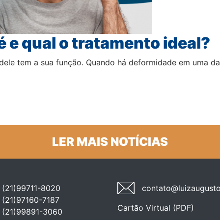
é e qual o tratamento ideal?
dele tem a sua função. Quando há deformidade em uma das
LER MAIS NOTÍCIAS
(21)99711-8020
contato@luizaugusto
(21)97160-7187
Cartão Virtual (PDF)
(21)99891-3060