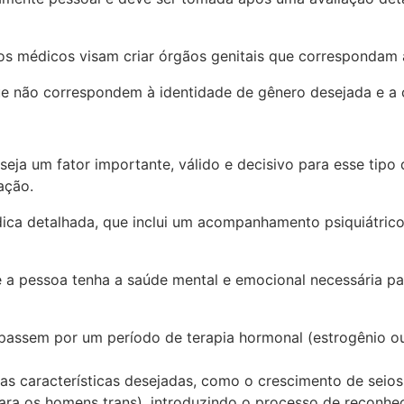
 os médicos visam criar órgãos genitais que correspondam
ue não correspondem à identidade de gênero desejada e a 
ja um fator importante, válido e decisivo para esse tipo d
ização.
ica detalhada, que inclui um acompanhamento psiquiátrico
 a pessoa tenha a saúde mental e emocional necessária pa
ssem por um período de terapia hormonal (estrogênio ou
das características desejadas, como o crescimento de seios
(para os homens trans), introduzindo o processo de reconh