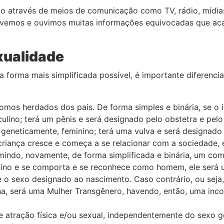
 através de meios de comunicação como TV, rádio, mídias d
a vemos e ouvimos muitas informações equivocadas que ac
xualidade
forma mais simplificada possível, é importante diferencia
mos herdados dos pais. De forma simples e binária, se o
ulino; terá um pênis e será designado pelo obstetra e pel
geneticamente, feminino; terá uma vulva e será designad
criança cresce e começa a se relacionar com a sociedade, 
mindo, novamente, de forma simplificada e binária, um co
nino e se comporta e se reconhece como homem, ele será
o sexo designado ao nascimento. Caso contrário, ou seja,
, será uma Mulher Transgênero, havendo, então, uma inc
e atração física e/ou sexual, independentemente do sexo g