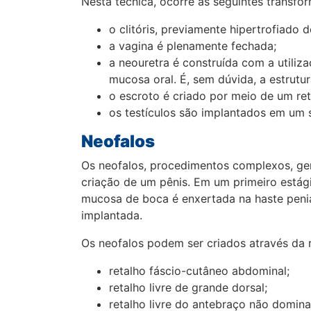
Nesta técnica, ocorre as seguintes transfo
o clitóris, previamente hipertrofiado
a vagina é plenamente fechada;
a neouretra é construída com a utili
mucosa oral. É, sem dúvida, a estrutura
o escroto é criado por meio de um ret
os testículos são implantados em um s
Neofalos
Os neofalos, procedimentos complexos, ger
criação de um pênis. Em um primeiro estág
mucosa de boca é enxertada na haste penia
implantada.
Os neofalos podem ser criados através da r
retalho fáscio-cutâneo abdominal;
retalho livre de grande dorsal;
retalho livre do antebraço não domina