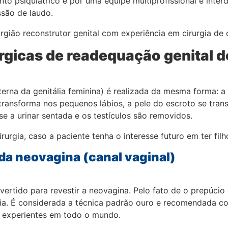
o psiquiátrico e por uma equipe multiprofissional e inter
são de laudo.
rgião reconstrutor genital com experiência em cirurgia de
úrgicas de readequação genital 
erna da genitália feminina) é realizada da mesma forma: a 
 transforma nos pequenos lábios, a pele do escroto se trans
se a urinar sentada e os testículos são removidos.
rgia, caso a paciente tenha o interesse futuro em ter filh
da neovagina (canal vaginal)
vertido para revestir a neovagina. Pelo fato de o prepúcio
rgia. É considerada a técnica padrão ouro e recomendada co
s experientes em todo o mundo.