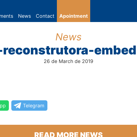
tments
News
Contact
Apointment
News
z-reconstrutora-embe
26 de March de 2019
pp
Telegram
READ MORE NEWS