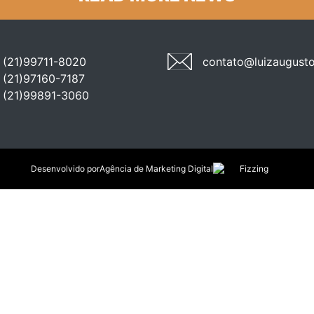
(21)99711-8020
contato@luizaugusto
(21)97160-7187
(21)99891-3060
Desenvolvido por
Agência de Marketing Digital