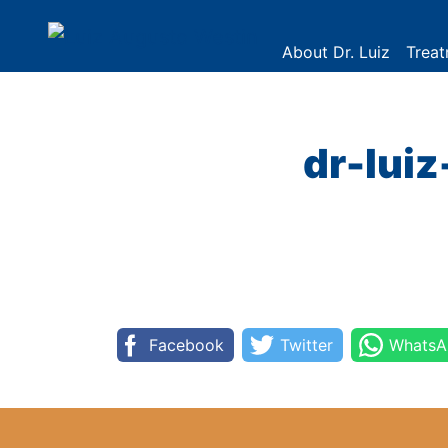
Navegação Principal
About Dr. Luiz
Trea
dr-lui
Facebook
Twitter
WhatsA