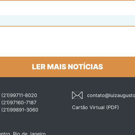
LER MAIS NOTÍCIAS
(21)99711-8020
contato@luizaugusto
(21)97160-7187
Cartão Virtual (PDF)
(21)99891-3060
ntro, Rio de Janeiro