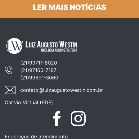
LER MAIS NOTÍCIAS
(21)99711-8020
(21)97160-7187
(21)99891-3060
contato@luizaugustowestin.com.br
Cartão Virtual (PDF)
Facebook
Instagram
Endereços de atendimento