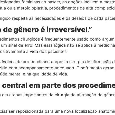
esignadas femininas ao nascer, as opções incluem a mastect
astia ou a metoidioplastia, procedimentos de alta complex
úrgico respeita as necessidades e os desejos de cada pacie
 de gênero é irreversível.”
edimentos cirúrgicos é frequentemente usado como argument
e um sinal de erro. Mas essa lógica não se aplica à medicina
ositivamente a vida dos pacientes.
s índices de arrependimento após a cirurgia de afirmação d
ido com acompanhamento adequado. O sofrimento gerado p
de mental e na qualidade de vida.
é central em parte dos procedim
ta em etapas importantes da cirurgia de afirmação de gêne
ecisa ser reposicionada para uma nova localização anatômi