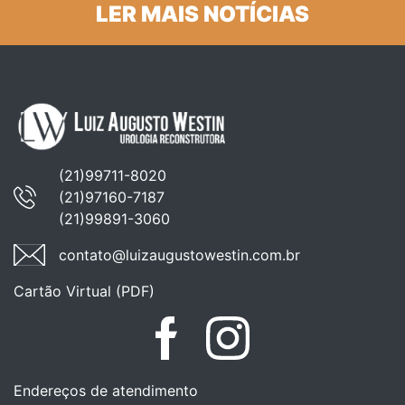
LER MAIS NOTÍCIAS
(21)99711-8020
(21)97160-7187
(21)99891-3060
contato@luizaugustowestin.com.br
Cartão Virtual (PDF)
Facebook
Instagram
Endereços de atendimento