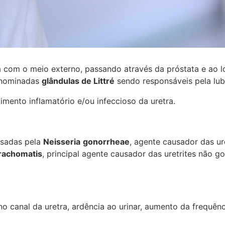
com o meio externo, passando através da próstata e ao lo
enominadas
glândulas de Littré
sendo responsáveis pela lubr
ento inflamatório e/ou infeccioso da uretra.
usadas pela
Neisseria
gonorrheae
, agente causador das u
rachomatis
, principal agente causador das uretrites não
no canal da uretra, ardência ao urinar, aumento da frequê