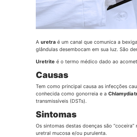
A
uretra
é um canal que comunica a bexiga 
glândulas desembocam em sua luz. São d
Uretrite
é o termo médico dado ao acometim
Causas
Tem como principal causa as infecções ca
conhecida como gonorreia e a
Chlamydia t
transmissíveis (DSTs).
Sintomas
Os sintomas destas doenças são “coceira” 
uretral mucosa e/ou purulenta.