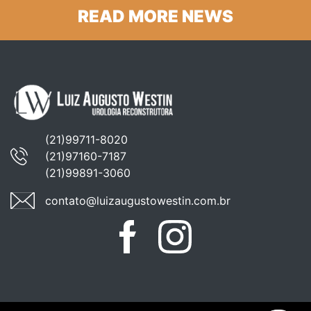
READ MORE NEWS
(21)99711-8020
(21)97160-7187
(21)99891-3060
contato@luizaugustowestin.com.br
Facebook
Instagram